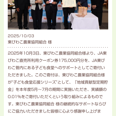
2025/10/03
東びわこ農業協同組合 様
2025年10月3日、東びわこ農業協同組合様より、JA東
びわこ直売所利用クーポン券175,000円分を、JA東び
わこ管内にある子ども食堂へのサポートとしてご寄付い
ただきました。このご寄付は、東びわこ農業協同組合様
が“子ども食堂応援シリーズ”として、「地域貢献型定期貯
金」を本年度5月～7月の期間に実施いただき、実績額の
0.01％をご寄付いただくという取り組みによるもので
す。東びわこ農業協同組合 様の継続的なサポートならび
にご協力いただきました皆様に心より感謝申し上げま