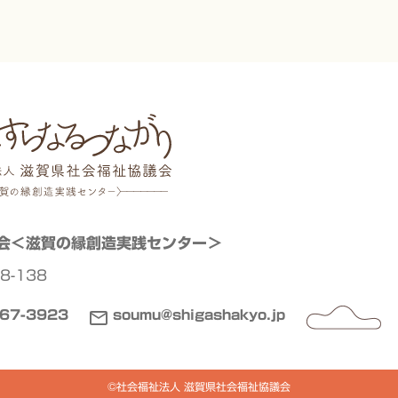
会
＜滋賀の縁創造実践センター＞
8-138
67-3923
soumu@shigashakyo.jp
©社会福祉法人 滋賀県社会福祉協議会