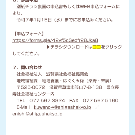
６．参加申込
別紙チラシ裏面の申込書もしくはWEB申込フォームに
より、
令和７年1月15日（水）までにお申込みください。
【申込フォーム】
https://forms.gle/42vf5cSedfr28Jka8
▶チラシダウンロードは
ココ
をクリック
してください。
７．問い合わせ
社会福祉法人 滋賀県社会福祉協議会
地域福祉課 地域養護・はぐくみ係（桒野・末廣）
〒525-0072 滋賀県草津市笠山7-8-138 県立長
寿社会福祉センター内
TEL 077-567-3924 FAX 077-567-5160
E-Mail：
kuwano-y@shigashakyo.jp
／
enishi@shigashakyo.jp