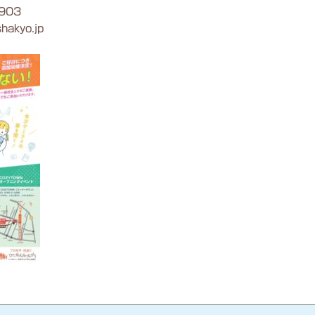
903
hakyo.jp