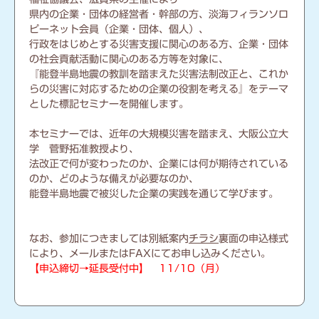
県内の企業・団体の経営者・幹部の方、淡海フィランソロ
ピーネット会員（企業・団体、個人）、
行政をはじめとする災害支援に関心のある方、企業・団体
の社会貢献活動に関心のある方等を対象に、
『能登半島地震の教訓を踏まえた災害法制改正と、これか
らの災害に対応するための企業の役割を考える』をテーマ
とした標記セミナーを開催します。
本セミナーでは、近年の大規模災害を踏まえ、大阪公立大
学 菅野拓准教授より、
法改正で何が変わったのか、企業には何が期待されている
のか、どのような備えが必要なのか、
能登半島地震で被災した企業の実践を通じて学びます。
なお、参加につきましては別紙案内
チラシ
裏面の申込様式
により、メールまたはFAXにてお申し込みください。
【申込締切→延長受付中】 11/10（月）