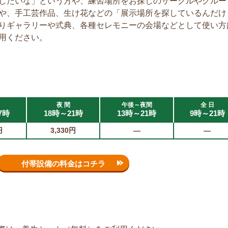
したいな」という方や、練習場所をお探しのサークルやグルー
や、手工芸作品、生け花などの「展示場所を探しているんだけ
りギャラリーや式典、各種セレモニーの会場などとして使い方
用ください。
夜 間
午後～夜間
全 日
7時
18時～21時
13時～21時
9時～21時
円
3,330円
—
—
付帯設備の料金はコチラ