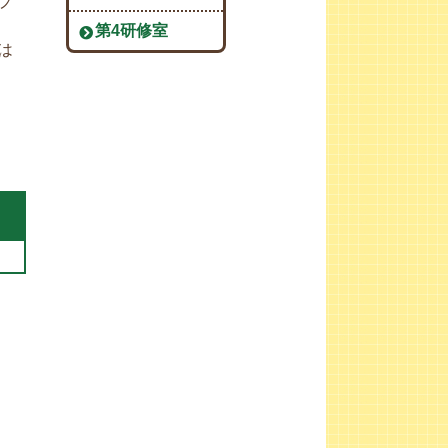
プ
第4研修室
は