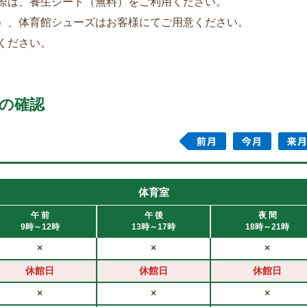
の際は、養生シート（無料）をご利用ください。
具）、体育館シューズはお客様にてご用意ください。
ください。
の確認
体育室
午 前
午 後
夜 間
9時～12時
13時～17時
18時～21時
×
×
×
休館日
休館日
休館日
×
×
×