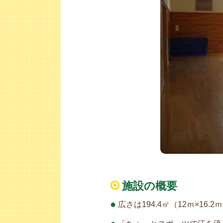
施設の概要
広さは194.4㎡（12ｍ×1