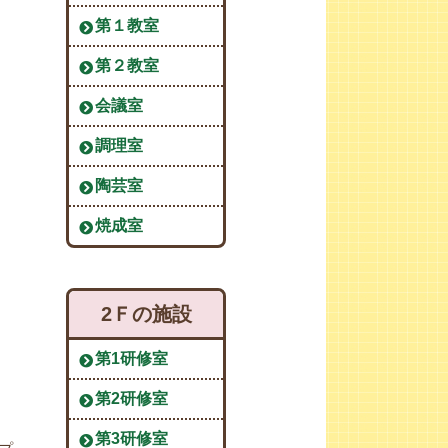
第１教室
第２教室
会議室
調理室
陶芸室
焼成室
2Ｆの施設
第1研修室
第2研修室
第3研修室