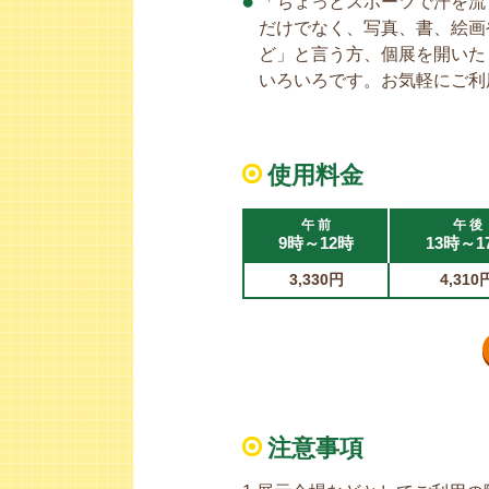
「ちょっとスポーツで汗を流
だけでなく、写真、書、絵画
ど」と言う方、個展を開いた
いろいろです。お気軽にご利
使用料金
午 前
午 後
9時～12時
13時～1
3,330円
4,310
注意事項