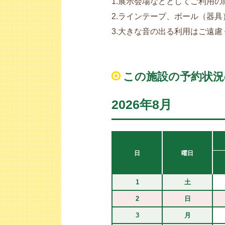
1.展示会場などとしてご利用
2.ラインテープ、ボール（器
3.大きな音の出る利用はご遠慮
この施設の予約状況
2026年8月
日
曜日
1
土
2
日
3
月