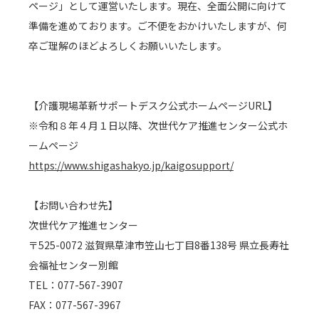
ページ」として運営いたします。現在、全面公開に向けて
準備を進めております。ご不便をおかけいたしますが、何
卒ご理解のほどよろしくお願いいたします。
【介護現場革新サポートデスク公式ホームページURL】
滋賀県福祉用具センターに
※令和８年４月１日以降、次世代ケア推進センター公式ホ
ームページ
来て、見て、ふれる。
https://www.shigashakyo.jp/kaigosupport/
【お問い合わせ先】
見学を
次世代ケア推進センター
〒525-0072 滋賀県草津市笠山七丁目8番138号 県立長寿社
ご希望の方へ
会福祉センター別館
CLICK!
TEL：077-567-3907
FAX：077-567-3967