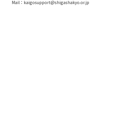
Mail：kaigosupport@shigashakyo.or.jp
研修情報
CLICK!
相談する
CLICK!