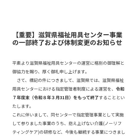
福祉用具のこと、
【重要】滋賀県福祉用具センター事業
の一部終了および体制変更のお知らせ
実際に来て、
見て、ふれて
平素より滋賀県福祉用具センターの運営に格別の御理解と
御協力を賜り、厚く御礼申し上げます。
みませんか。
さて、標記の件につきまして、滋賀県では、滋賀県福祉
用具センターにおける指定管理者制度による運営を、
令和
７年度末（令和８年３月31日）をもって終了
することとい
たします。
これに伴いまして、同センターで指定管理事業として実施
して参りました事業のうち、抱え上げない介護(ノーリフ
ティングケア)の研修など、今後も継続する事業につきまし