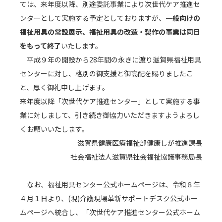
ては、来年度以降、別途委託事業により次世代ケア推進セ
ンターとして実施する予定としておりますが、
一般向けの
福祉用具の常設展示、福祉用具の改造・製作の事業は同日
をもって終了
いたします。
平成９年の開設から28年間の永きに渡り滋賀県福祉用具
2026/04/01 水曜日
【重要】令和８年
センターに対し、格別の御支援と御高配を賜りましたこ
度のおしらせにつ
と、厚く御礼申し上げます。
いて
来年度以降「次世代ケア推進センター」として実施する事
業に対しまして、引き続き御協力いただきますようよろし
見学受付中
くお願いいたします。
滋賀県健康医療福祉部健康しが推進課長
約600点の福祉用具を展示しています。お気軽にお問
社会福祉法人滋賀県社会福祉協議事務局長
い合わせください。
なお、福祉用具センター公式ホームページは、令和８年
個人のお客様
４月１日より、(現)介護現場革新サポートデスク公式ホー
ムページへ統合し、「次世代ケア推進センター公式ホーム
団体のお客様